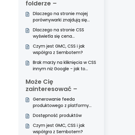
folderze –
Dlaczego na stronie mojej
porównywarki znajdują się
produkty innych
Dlaczego na stronie CSS
sprzedawców?
wyświetla się cena
promocyjna zamiast zwykłej
Czym jest GMC, CSS i jak
współgra z Sembotem?
Brak marży na kliknięcia w CSS
innym niż Google - jak to
wygląda?
Może Cię
zainteresować –
Generowanie feeda
produktowego z platformy
WooCommerce
Dostępność produktów
Czym jest GMC, CSS i jak
współgra z Sembotem?