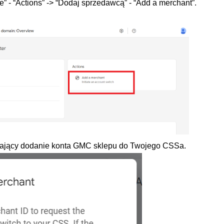
e” - “Actions” -> “Dodaj sprzedawcą” - “Add a merchant”.
iwiający dodanie konta GMC sklepu do Twojego CSSa.